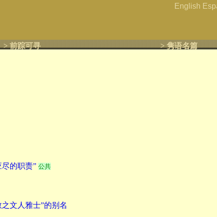
English
Esp
> 前踪可寻
> 隽语名篇
尽的职责”
公共
教之文人雅士”的别名