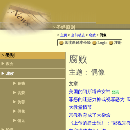
> 圣经原则
>
主页
>
当前动态
>
腐败
>
偶像
阅读新译本圣经
Login
注册
> 类别
腐败
教会
主题：
偶像
腐败
贿赂
文章
美国的阿斯塔蒂女神
公共
贪婪
罪恶的迷惑力抑或视罪恶为“应
伪善
大教堂情节
偶像
宗教教育成了大杂烩
偏见
《上帝的爵士乐》：“鄙视宗
经济