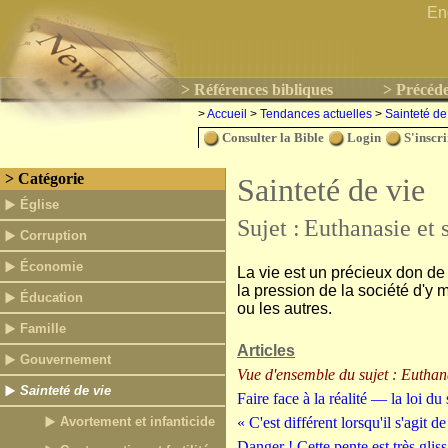
En
> Références bibliques
> Précéde
>
Accueil
>
Tendances actuelles
>
Sainteté de
Consulter la Bible
Login
S'inscri
> Catégorie
Sainteté de vie
Église
Sujet :
Euthanasie et 
Corruption
Économie
La vie est un précieux don de D
la pression de la société d'y
Éducation
ou les autres.
Famille
Articles
Gouvernement
Vue d'ensemble du sujet : Euthana
Sainteté de vie
Faire face à la réalité — la loi du
Avortement et infanticide
« C'est différent lorsqu'il s'agit d
Danger ! Cette pente est très gliss