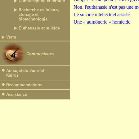
Contraception et fertilité
Non, l'euthanasie n'est pas une 
Recherche cellulaire,
Le suicide intellectuel assisté
clonage et
biotechnologie
Une « aumônerie » homicide
Euthanasie et suicide
Vertu
Commentaires
Au sujet du Journal
Kairos
Recommandations
Assistance