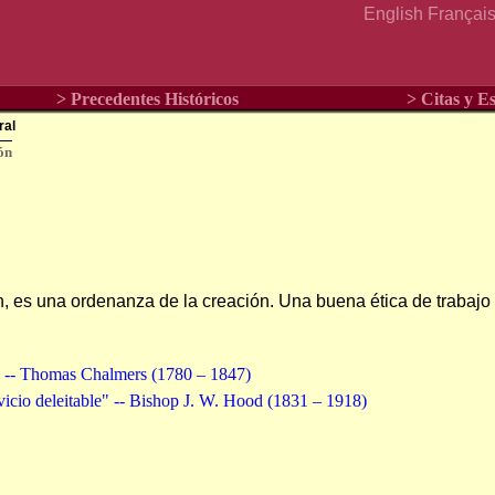
English
Françai
> Precedentes Históricos
> Citas y Es
ral
ón
n, es una ordenanza de la creación. Una buena ética de trabajo
?" -- Thomas Chalmers (1780 – 1847)
vicio deleitable" -- Bishop J. W. Hood (1831 – 1918)