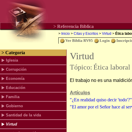
> Referencia Bíblica
>
Inicio
>
Citas y Escritos
>
Virtud
>
Ética labo
Ver Biblia RV95
Login
Inscripci
> Categoría
Virtud
Iglesia
Tópico:
Ética laboral
Corrupción
Economía
El trabajo no es una maldició
Educación
Artículos
Familia
"¿En realidad quiso decir 'todo'
Gobierno
"El amor por el Señor hace al ser
Santidad de la vida
Virtud