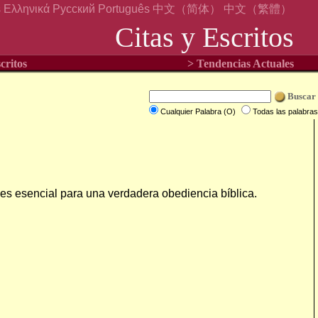
s
Ελληνικά
Русский
Português
中文（简体）
中文（繁體）
Citas y Escritos
critos
> Tendencias Actuales
Buscar
Cualquier Palabra (O)
Todas las palabras
 es esencial para una verdadera obediencia bíblica.