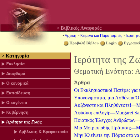
> Βιβλικές Αναφορές
>
Αρχική
>
Κείμενα και Παραπομπές
>
Ιερότητ
Προβολή Βίβλου
Login
Eγγραφεί
> Κατηγορία
Ιερότητα της Ζ
Εκκλησία
Θεματική Ενότητα:
Α
Διαφθορά
Άρθρα
Οικονομικά
Οι Εκκλησιαστικοί Πατέρες για 
Εκπαίδευση
Υπογονιμότητα, μια Ασθένεια Ό
Οικογένεια
Αυξάνεστε και Πληθύνεστε!—Μα
Κυβέρνηση
Αφύσικη επιλογή;—Margaret San
Ποιοτικός Έλεγχος Ανθρώπων—Jo
Ιερότητα της Ζωής
Μια Μετριοπαθής Πρόταση;—Mar
Άμβλωση & Βρεφοκτονία
Μην Κλείνετε την Πόρτα στο να 