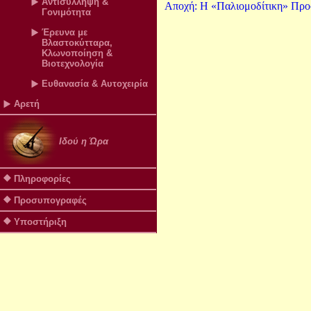
Αντισύλληψη &
Αποχή: Η «Παλιομοδίτικη» Προσ
Γονιμότητα
Έρευνα με
Βλαστοκύτταρα,
Κλωνοποίηση &
Βιοτεχνολογία
Ευθανασία & Αυτοχειρία
Αρετή
Ιδού η Ώρα
Πληροφορίες
Προσυπογραφές
Υποστήριξη