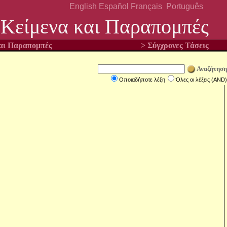
English
Español
Français
Português
Κείμενα και Παραπομπές
και Παραπομπές
> Σύγχρονες Τάσεις
Αναζήτηση
Οποιαδήποτε λέξη
Όλες οι λέξεις (AND)