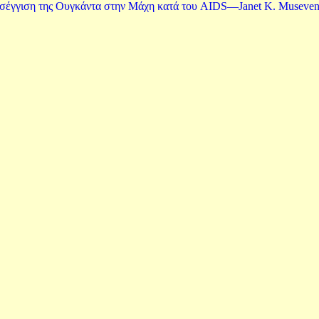
έγγιση της Ουγκάντα στην Μάχη κατά του AIDS—Janet K. Museveni 