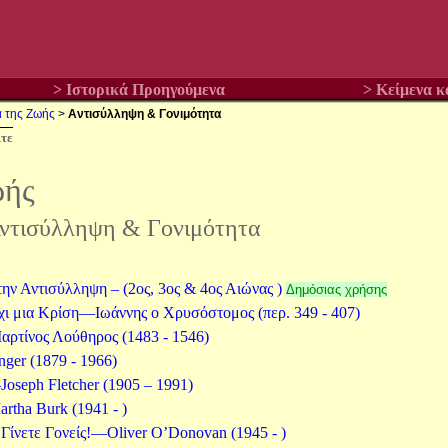
> Ιστορικά Προηγούμενα
> Κείμενα 
α της Ζωής
>
Αντισύλληψη & Γονιμότητα
τε
ωής
ντισύλληψη & Γονιμότητα
την Αντισύλληψη – (2ος, 3ος & 4ος Αιώνας )
Δημόσιας χρήσης
χι μια Κρίση—Ιωάννης ο Χρυσόστομος (περ. 349 - 407)
ρτίνος Λούθηρος (1483 - 1546)
ger (1879 - 1966)
seph Fletcher (1905 – 1991)
tha Burk (1941 - )
Γίνετε Γονείς!—Oliver O’Donovan (1945 - )