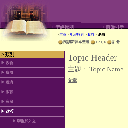
> 聖經原則
> 前蹤可尋
>
主頁
>
聖經原則
>
政府
>
刑罰
閱讀新譯本聖經
Login
註冊
> 類別
Topic Header
教會
主題：
Topic Name
腐敗
文章
經濟
教育
家庭
政府
聯盟和外交