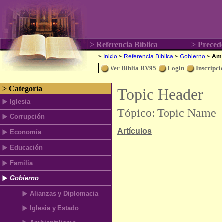
> Referencia Bíblica
> Precede
>
Inicio
>
Referencia Bíblica
>
Gobierno
>
Amb
Ver Biblia RV95
Login
Inscripci
> Categoría
Topic Header
Iglesia
Tópico:
Topic Name
Corrupción
Artículos
Economía
Educación
Familia
Gobierno
Alianzas y Diplomacia
Iglesia y Estado