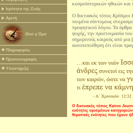
κοσμοϊστορικών ηθικών και 
Ιερότητα της Ζωής
Ο δικτυακός τόπος
Κρίσιμοι 
Αρετή
ποιμένα σύντομους στοχασμο
προφητικού λόγου. Τα άρθρα
ψυχής, την προετοιμασία του
Ιδού η Ώρα
σημερινούς καιρούς από μια 
αυτοπεποίθηση ότι είναι πρα
Πληροφορίες
Προσυπογραφές
Υποστήριξη
Ο δικτυακός τόπος
Kairos Journ
ενότητες ορισμένων κατηγοριών
θεματικές ενότητες που έχουν ή