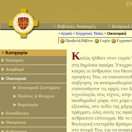
En
> Βιβλικές Αναφορές
> Ιστορικά
>
Αρχική
>
Σύγχρονες Τάσεις
>
Οικονομικά
Προβολή Βίβλου
Login
Eγγραφεί
Κ
> Κατηγορία
αλώς ήλθατε στον τομέα 
Εκκλησία
στη δημόσια σφαίρα. Υποχρισ
Διαφθορά
καιρός οι άνθρωποι του Θεού
προφήτες Του, να επανατοπο
Οικονομικά
συζήτηση, να αναπροσδιορίσο
Οικονομικά Συστήματα
επανεισάγουν τις αρχές του 
τεχνολογία, στις τέχνες, στη
Πλούτος & Φτώχεια
ακαδημαϊκό χώρο, στο χώρο ε
Φορολογία
εξουσίας, στο πεδίο της μάχη
πράγματι, όλες αυτές τις σφα
Εκπαίδευση
ανθρώπινο επίτευγμα. Με το 
Οικογένεια
θεολογική επετηρίδα
Κρίσιμο
στο όνομά Του, για να αναφε
Κυβέρνηση