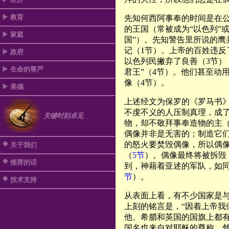
教育
先知何西阿事奉的时间是在公
的王国（常被成为“以色列”或
家庭
国”）。先知警告里所说的鹰
记（1节）。上帝的百姓违反
政府
以色列民撇弃了良善（3节）
生命的尊严
君王”（4节）。他们甚至动
像（4节）。
美德
上述经文为保罗的《罗马书
不虔不义的人压制真理，成
关键时刻卓见
物，却不敬拜事奉造物的主
偶像并非是无害的；制造它们
的怒火要焚毁偶像，所以偶
关于我们
（
5节
）。偶像最终将被拆毁
推荐的话
到，神藉着亚述的军队，如
节
）。
技术支持
从表面上看，有不少国家是
上刻的铭言是，“因着上帝我
他、希腊和英国的国旗上都
国名也来自对耶稣的尊称。