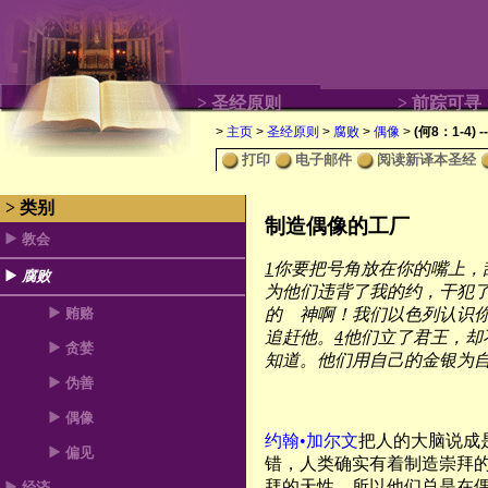
> 圣经原则
> 前踪可寻
>
主页
>
圣经原则
>
腐败
>
偶像
>
(何8：1-4)
打印
电子邮件
阅读新译本圣经
> 类别
制造偶像的工厂
教会
1
你要把号角放在你的嘴上，
腐败
为他们违背了我的约，干犯
贿赂
的 神啊！我们以色列认识
追赶他。
4
他们立了君王，却
贪婪
知道。他们用自己的金银为
伪善
偶像
约翰•加尔文
把人的大脑说成
偏见
错，人类确实有着制造崇拜
拜的天性，所以他们总是在
经济