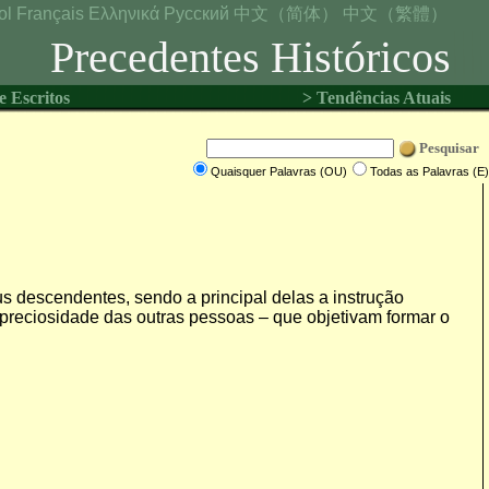
ol
Français
Ελληνικά
Русский
中文（简体）
中文（繁體）
Precedentes Históricos
e Escritos
> Tendências Atuais
Pesquisar
Quaisquer Palavras (OU)
Todas as Palavras (E)
s descendentes, sendo a principal delas a instrução
 preciosidade das outras pessoas – que objetivam formar o