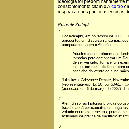
ideologia foi predominantemente ma
constantemente citam o
Alcorão
em
inspiração nos pacíficos ensinos 
Notas de Rodapé:
1
Por exemplo, em novembro de 2005, Juli
apresentou um discurso na Câmara dos D
comparando-a com o Alcorão:
Aqueles que se referem aos fund
tomadas para demonstrar um Deus v
de ser vencido. Tomarei um exempl
instou [em nome de Deus] para q
nascidos do ventre de suas mães
Julia Irwin, Grievance Debate, Novembe
Representatives, No. 20, pg. 60-61, ht
(acessado em 6 de março de 2007). Trad
2
Além disso, as histórias bíblicas do us
Israel e Judá por exércitos estrangeir
voltado contra os israelitas, porque ele
acusados de prática de sacrifício infantil
3