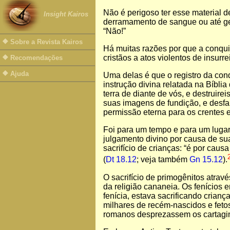
Não é perigoso ter esse material de
Insight Kairos
derramamento de sangue ou até gen
“Não!”
Sobre a Revista Kairos
Há muitas razões por que a conquis
cristãos a atos violentos de insurr
Recomendações
Ajuda
Uma delas é que o registro da conq
instrução divina relatada na Bíblia 
terra de diante de vós, e destruire
suas imagens de fundição, e desfar
permissão eterna para os crentes 
Foi para um tempo e para um lugar
julgamento divino por causa de sua
sacrifício de crianças: “é por cau
(
Dt 18.12
; veja também
Gn 15.12
).
O sacrifício de primogênitos atrav
da religião cananeia. Os fenícios 
fenícia, estava sacrificando crian
milhares de recém-nascidos e fetos 
romanos desprezassem os cartagi