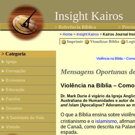
Insight Kairos
> Referência Bíblica
> Preced
>
Home
>
Insight Kairos
>
Kairos Journal Ins
Imprimir
Visualizar Bíblia
Logi
> Categoria
Igreja
Mensagens Oportunas d
Corrupção
Economia
Violência na Bíblia – Co
Educação
Dr. Mark Durie é vigário da Igreja Ang
Família
Australiana de Humanidades e autor d
and Islam
(Apocalipse? Adoramos ao me
Governo
O que a Bíblia ensina sobre violên
A Santidade da Vida
cristianismo e o
islamismo
, afirma
de Canaã, como descrita na Palavr
Virtude
espada.