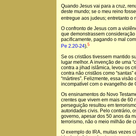
Quando Jesus vai para a cruz, renu
deste mundo; se o meu reino fosse
entregue aos judeus; entretanto o 
O confronto de Jesus com a violênc
que demonstrassem consideração a
pacificamente, pagando o mal com
5
Pe 2.20-24
).
Se os cristãos tivessem mantido s
lugar melhor. A invenção de uma “cr
contra a jihad islâmica, levou os 
contra não cristãos como “santas
“mártires”. Felizmente, essa visã
incompatível com o evangelho de C
Os ensinamentos do Novo Testamen
crentes que vivem em mais de 60 
perseguição resultou em terrorismo
autoridades civis. Pelo contrário,
governo, apesar dos 50 anos da m
terrorismo, não o meio milhão de c
O exemplo do IRA, muitas vezes cit