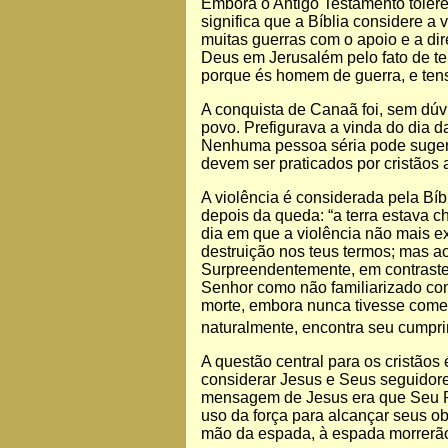
Embora o Antigo Testamento tolere o
significa que a Bíblia considere a 
muitas guerras com o apoio e a dir
Deus em Jerusalém pelo fato de t
porque és homem de guerra, e ten
A conquista de Canaã foi, sem dú
povo. Prefigurava a vinda do dia d
Nenhuma pessoa séria pode sugerir
devem ser praticados por cristãos 
A violência é considerada pela Bí
depois da queda: “a terra estava ch
dia em que a violência não mais exi
destruição nos teus termos; mas a
Surpreendentemente, em contraste 
Senhor como não familiarizado com
morte, embora nunca tivesse comet
naturalmente, encontra seu cumpri
A questão central para os cristãos
considerar Jesus e Seus seguidores
mensagem de Jesus era que Seu Rei
uso da força para alcançar seus ob
mão da espada, à espada morrerão