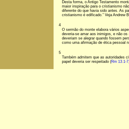
Desta forma, o Antigo Testamento monta
maior inspiração para o cristianismo n
diferente do que havia sido antes. As p
cristianismo é edificado.” Veja Andrew 
4
O sermão do monte elabora vários aspect
deveria-se amar aos inimigos, e não os 
deveriam se alegrar quando fossem per
como uma afirmação de ética pessoal 
5
Também admitem que as autoridades civi
papel deveria ser respeitado (
Rm 13.1-7