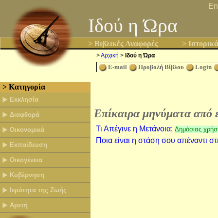
En
Ιδού η Ώρα
> Βιβλικές Αναφορές
> Ιστορικ
>
Αρχική
>
Ιδού η Ώρα
E-mail
Προβολή Βίβλου
Login
> Κατηγορία
Εκκλησία
Επίκαιρα μηνύματα από ε
Διαφθορά
Τι Απέγινε η Μετάνοια;
Δημόσιας χρήσ
Οικονομικά
Ποια είναι η στάση σου απέναντι στ
Εκπαίδευση
Οικογένεια
Κυβέρνηση
Ιερότητα της Ζωής
Αρετή