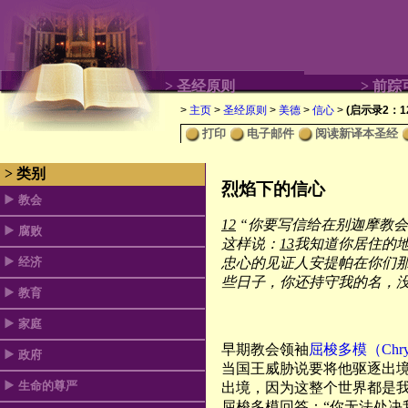
> 圣经原则
> 前踪
>
主页
>
圣经原则
>
美德
>
信心
>
(启示录2：12
打印
电子邮件
阅读新译本圣经
> 类别
烈焰下的信心
教会
12
“你要写信给在别迦摩教会
腐败
这样说：
13
我知道你居住的
经济
忠心的见证人安提帕在你们
些日子，你还持守我的名，没
教育
家庭
早期教会领袖
屈梭多模（Chrys
政府
当国王威胁说要将他驱逐出境
生命的尊严
出境，因为这整个世界都是我
屈梭多模回答：“你无法处决