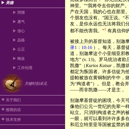
美德
神里。”“我将夺去你的财产。
产在天国，我的心也在那里。
同情
个朋友也没有。”国王说。“
勇气
友，是你永远也无法将我们
1
都不能伤害我。
”
有真信仰
信心
品格
被接上升的基督知道，别迦摩需
录1：10-16
）。每天，基督
公正
道，别迦摩这个小亚细亚邪教
悔改
地方” (v. 13)。罗马统
凯撒”（
Kurios Kaisar
，凯撒
工作伦理
都定为叛国者。许多信徒为
提帕被放在黄铜制的牛中，烧烤致
为“殉道者”）。但是，教会
关键时刻卓见
——而非凯撒——才是主，
关于我们
别迦摩基督徒的困境，今天
像他们公元一世纪的先辈一
推荐的话
站立。只消到殉道者之声的被囚者名单(
一眼，就可以看到许许多多
技术支持
和厄立特里亚等国被监禁的