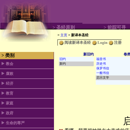
> 圣经原则
> 前踪可寻
>
主页
>
新译本圣经
阅读新译本圣经
Login
注册
新旧约
卷
> 类别
教会
腐败
经济
教育
家庭
政府
启
生命的尊严