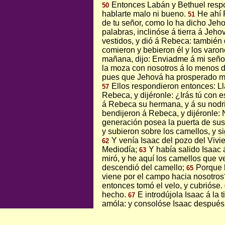
Entonces Labán y Bethuel respo
50
hablarte malo ni bueno.
He ahí 
51
de tu señor, como lo ha dicho Jeh
palabras, inclinóse á tierra á Jeho
vestidos, y dió á Rebeca: también
comieron y bebieron él y los varo
mañana, dijo: Enviadme á mi seño
la moza con nosotros á lo menos di
pues que Jehová ha prosperado m
Ellos respondieron entonces: 
57
Rebeca, y dijéronle: ¿Irás tú con es
á Rebeca su hermana, y á su nodri
bendijeron á Rebeca, y dijéronle: 
generación posea la puerta de su
y subieron sobre los camellos, y s
Y venía Isaac del pozo del Vivie
62
Mediodía;
Y había salido Isaac 
63
miró, y he aquí los camellos que v
descendió del camello;
Porque 
65
viene por el campo hacia nosotros?
entonces tomó el velo, y cubrióse.
hecho.
E introdújola Isaac á la
67
amóla: y consolóse Isaac después