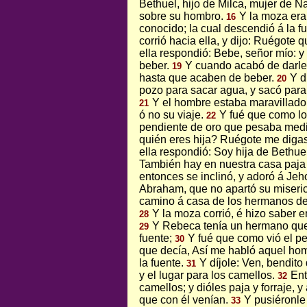
Bethuel, hijo de Milca, mujer de 
sobre su hombro.
Y la moza era
16
conocido; la cual descendió á la fue
corrió hacia ella, y dijo: Ruégote
ella respondió: Bebe, señor mío: y 
beber.
Y cuando acabó de darle 
19
hasta que acaben de beber.
Y d
20
pozo para sacar agua, y sacó para
Y el hombre estaba maravillado 
21
ó no su viaje.
Y fué que como lo
22
pendiente de oro que pesaba medio
quién eres hija? Ruégote me diga
ella respondió: Soy hija de Bethuel,
También hay en nuestra casa paja y
entonces se inclinó, y adoró á Jeh
Abraham, que no apartó su miseri
camino á casa de los hermanos d
Y la moza corrió, é hizo saber 
28
Y Rebeca tenía un hermano que s
29
fuente;
Y fué que como vió el p
30
que decía, Así me habló aquel homb
la fuente.
Y díjole: Ven, bendito
31
y el lugar para los camellos.
Ent
32
camellos; y dióles paja y forraje, 
que con él venían.
Y pusiéronle
33