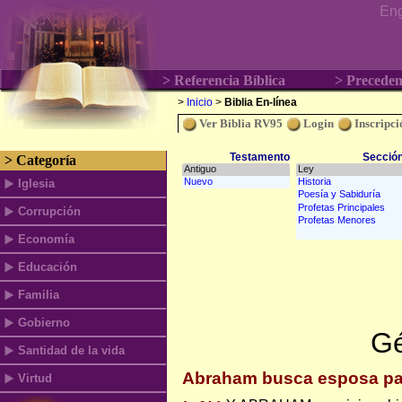
Eng
> Referencia Bíblica
> Preceden
>
Inicio
>
Biblia En-línea
Ver Biblia RV95
Login
Inscripci
Testamento
Secció
> Categoría
Iglesia
Corrupción
Economía
Educación
Familia
Gobierno
Gé
Santidad de la vida
Abraham busca esposa pa
Virtud