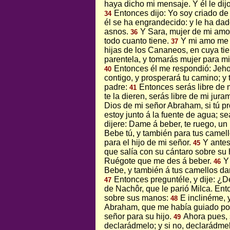
haya dicho mi mensaje. Y él le dij
Entonces dijo: Yo soy criado d
34
él se ha engrandecido: y le ha dado
asnos.
Y Sara, mujer de mi amo,
36
todo cuanto tiene.
Y mi amo me h
37
hijas de los Cananeos, en cuya tier
parentela, y tomarás mujer para mi 
Entonces él me respondió: Jeho
40
contigo, y prosperará tu camino; y 
padre:
Entonces serás libre de m
41
te la dieren, serás libre de mi jura
Dios de mi señor Abraham, si tú p
estoy junto á la fuente de agua; se
dijere: Dame á beber, te ruego, un
Bebe tú, y también para tus camel
para el hijo de mi señor.
Y antes
45
que salía con su cántaro sobre su h
Ruégote que me des á beber.
Y
46
Bebe, y también á tus camellos dar
Entonces preguntéle, y dije: ¿De
47
de Nachôr, que le parió Milca. Ent
sobre sus manos:
E inclinéme, 
48
Abraham, que me había guiado por
señor para su hijo.
Ahora pues, 
49
declarádmelo; y si no, declarádmelo