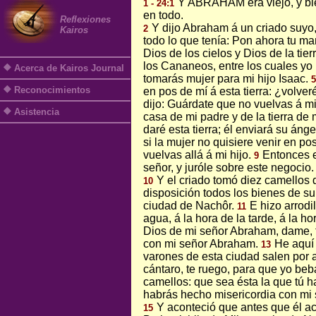
Y ABRAHAM era viejo, y bi
1 - 24:1
en todo.
Reflexiones
Y dijo Abraham á un criado suyo,
2
Kairos
todo lo que tenía: Pon ahora tu m
Dios de los cielos y Dios de la tie
los Cananeos, entre los cuales yo 
Acerca de Kairos Journal
tomarás mujer para mi hijo Isaac.
5
Reconocimientos
en pos de mí á esta tierra: ¿volveré
dijo: Guárdate que no vuelvas á mi 
Asistencia
casa de mi padre y de la tierra de 
daré esta tierra; él enviará su ánge
si la mujer no quisiere venir en po
vuelvas allá á mi hijo.
Entonces 
9
señor, y juróle sobre este negocio.
Y el criado tomó diez camellos d
10
disposición todos los bienes de su
ciudad de Nachôr.
E hizo arrodi
11
agua, á la hora de la tarde, á la 
Dios de mi señor Abraham, dame, t
con mi señor Abraham.
He aquí 
13
varones de esta ciudad salen por 
cántaro, te ruego, para que yo beb
camellos: que sea ésta la que tú h
habrás hecho misericordia con mi 
Y aconteció que antes que él a
15