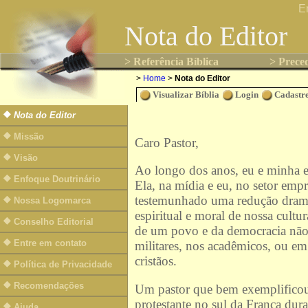
E
Nota do Editor
> Referência Bíblica
> Preced
>
Home
>
Nota do Editor
Visualizar Bíblia
Login
Cadastre
Nota do Editor
Missão
Caro Pastor,
Visão
Ao longo dos anos, eu e minha e
Enfoque Doutrinário
Ela, na mídia e eu, no setor empr
testemunhado uma redução dramáti
Nossa Logomarca
espiritual e moral de nossa cult
Conselho Editorial
de um povo e da democracia não r
Entre em contato
militares, nos acadêmicos, ou em 
cristãos.
Política de Privacidade
Recomendações
Um pastor que bem exemplificou 
protestante no sul da França du
Ajuda