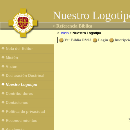
Nuestro Logotip
> Referencia Bíblica
>
Inicio
>
Nuestro Logotipo
Ver Biblia RV95
Login
Inscripci
Nota del Editor
Misión
Visión
Declaración Doctrinal
Nuestro Logotipo
Contribuidores
Contáctenos
Política de privacidad
Reconocimientos
Asistencia