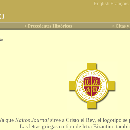
English
Français
o
> Precedentes Históricos
> Citas y
ón
Ya que
Kairos Journal
sirve a Cristo el Rey, el logotipo se 
Las letras griegas en tipo de letra Bizantino tambi