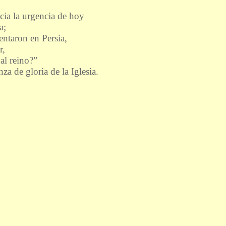
ia la urgencia de hoy
a;
entaron en Persia,
r,
al reino?”
nza de gloria de la Iglesia.