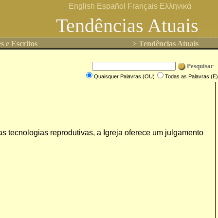
English
Español
Français
Ελληνικά
Tendências Atuais
s e Escritos
> Tendências Atuais
Pesquisar
Quaisquer Palavras (OU)
Todas as Palavras (E)
s tecnologias reprodutivas, a Igreja oferece um julgamento