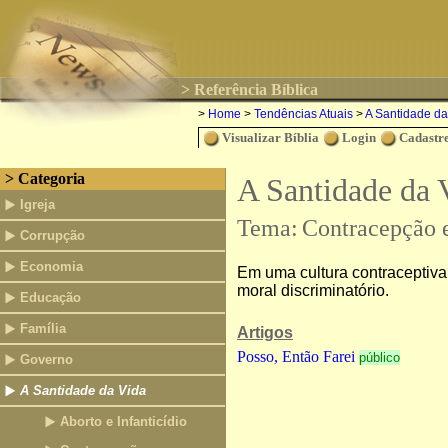
> Referência Bíblica
>
Home
>
Tendências Atuais
>
A Santidade d
Visualizar Bíblia
Login
Cadastre
> Categoria
A Santidade da 
Igreja
Tema:
Contracepção e
Corrupção
Economia
Em uma cultura contraceptiva,
moral discriminatório.
Educação
Família
Artigos
Posso, Então Farei
público
Governo
A Santidade da Vida
Aborto e Infanticídio