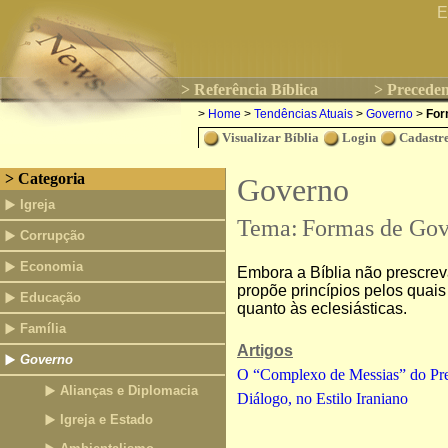
E
> Referência Bíblica
> Preceden
>
Home
>
Tendências Atuais
>
Governo
>
For
Visualizar Bíblia
Login
Cadastre
> Categoria
Governo
Igreja
Tema:
Formas de Go
Corrupção
Economia
Embora a Bíblia não prescrev
propõe princípios pelos quais
Educação
quanto às eclesiásticas.
Família
Artigos
Governo
O “Complexo de Messias” do Pre
Alianças e Diplomacia
Diálogo, no Estilo Iraniano
Igreja e Estado