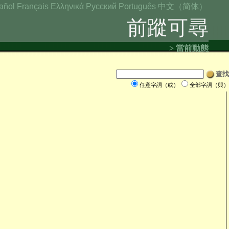
añol
Français
Ελληνικά
Русский
Português
中文（简体）
前蹤可尋
> 當前動態
查找
任意字詞（或）
全部字詞（與）