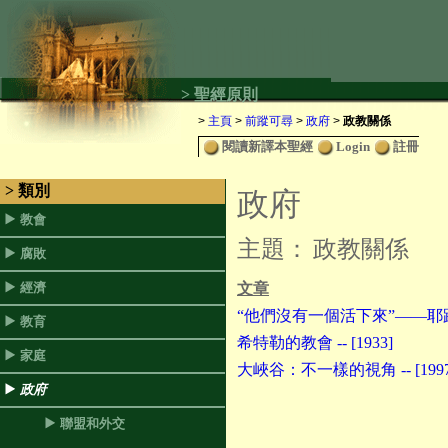
> 聖經原則
>
主頁
>
前蹤可尋
>
政府
>
政教關係
閱讀新譯本聖經
Login
註冊
> 類別
政府
教會
主題：
政教關係
腐敗
經濟
文章
“他們沒有一個活下來”——耶路撒冷
教育
希特勒的教會 -- [1933]
家庭
大峽谷：不一樣的視角 -- [1997
政府
聯盟和外交