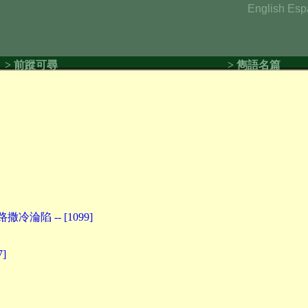
English
Esp
> 前蹤可尋
> 雋語名篇
淪陷 -- [1099]
]