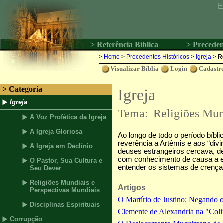
E
> Referência Bíblica
> Preceden
>
Home
>
Precedentes Históricos
>
Igreja
>
R
Visualizar Bíblia
Login
Cadastre
> Categoria
Igreja
Igreja
Tema:
Religiões Mund
A Voz Profética da Igreja
A Igreja Gloriosa
Ao longo de todo o período bíbl
reverência a Artêmis e aos “di
A Igreja em Declínio
deuses estrangeiros cercava, d
com conhecimento de causa a es
O Pastor, Sua Cultura e
entender os sistemas de crença 
Seu Dever
Religiões Mundiais e
Artigos
Perspectivas Mundiais
O Martírio de Justino: Negando o
Disciplinas Espirituais
Clemente de Alexandria na "Coli
Corrupção