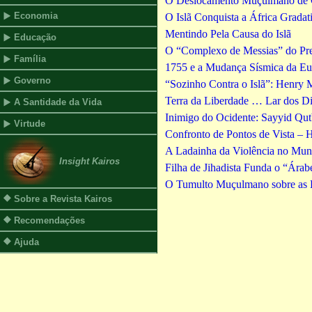
O Deslocamento Muçulmano de Cr
Economia
O Islã Conquista a África Gradati
Mentindo Pela Causa do Islã
Educação
O “Complexo de Messias” do Pre
Família
1755 e a Mudança Sísmica da Eu
Governo
“Sozinho Contra o Islã”: Henry 
Terra da Liberdade … Lar dos Dis
A Santidade da Vida
Inimigo do Ocidente: Sayyid Qut
Virtude
Confronto de Pontos de Vista –
A Ladainha da Violência no Mu
Insight Kairos
Filha de Jihadista Funda o “Árabe
O Tumulto Muçulmano sobre as H
Sobre a Revista Kairos
Recomendações
Ajuda