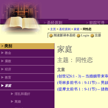
> 圣经原则
> 前踪可寻
>
主页
>
圣经原则
>
家庭
>
同性恋
阅读新译本圣经
Login
注册
> 类别
家庭
教会
主题：
同性恋
腐败
经济
文章
(创世记6:1 - 3) -- 当婚姻带
教育
(哥林多前书 6：9-11节) -- 
家庭
(提摩太前书 1：9-11节) --
淫乱和通奸
离婚