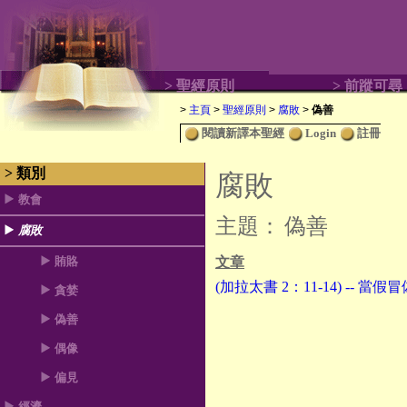
> 聖經原則
> 前蹤可尋
>
主頁
>
聖經原則
>
腐敗
>
偽善
閱讀新譯本聖經
Login
註冊
> 類別
腐敗
教會
主題：
偽善
腐敗
賄賂
文章
(加拉太書 2：11-14) -- 
貪婪
偽善
偶像
偏見
經濟