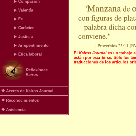
Compasión
Valentía
Fe
Carácter
Justicia
Arrepentimiento
El
Kairos Journal
es un trabajo e
Ética laboral
están por escribirse. Sólo los t
traducciones de los artículos or
Reflexiones
Kairos
Acerca de Kairos Journal
Reconocimientos
Asistencia