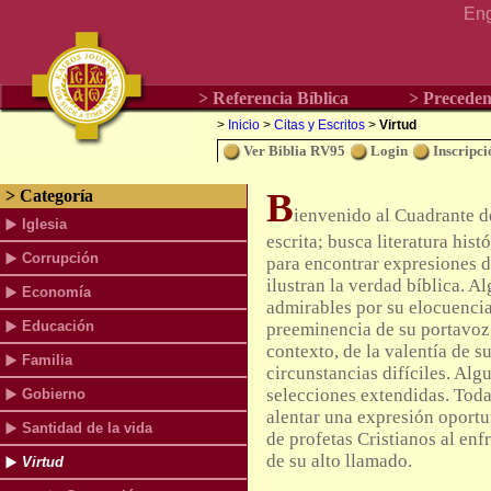
Eng
> Referencia Bíblica
> Preceden
>
Inicio
>
Citas y Escritos
>
Virtud
Ver Biblia RV95
Login
Inscripci
B
> Categoría
ienvenido al Cuadrante d
Iglesia
escrita; busca literatura hist
Corrupción
para encontrar expresiones 
ilustran la verdad bíblica. A
Economía
admirables por su elocuencia
Educación
preeminencia de su portavoz
contexto, de la valentía de s
Familia
circunstancias difíciles. Alg
selecciones extendidas. Toda
Gobierno
alentar una expresión oportu
Santidad de la vida
de profetas Cristianos al enfr
de su alto llamado.
Virtud