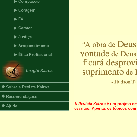
Compaixão
Coragem
Fé
Caráter
Justiça
Arrependimento
Ética Profissional
Insight Kairos
Sobre a Revista Kairos
Recomendações
A
Revista Kairos
é um projeto em
Ajuda
escritos. Apenas os tópicos co