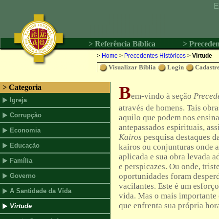
E
> Referência Bíblica
> Preceden
>
Home
>
Precedentes Históricos
>
Virtude
Visualizar Bíblia
Login
Cadastre
B
> Categoria
em-vindo à seção
Preced
Igreja
através de homens. Tais obra
Corrupção
aquilo que podem nos ensinar
antepassados espirituais, as
Economia
Kairos
pesquisa destaques d
Educação
kairos ou conjunturas onde a
aplicada e sua obra levada a
Família
e perspicazes. Ou onde, tris
oportunidades foram desper
Governo
vacilantes. Este é um esforço
A Santidade da Vida
vida. Mas o mais importante é
que enfrenta sua própria hor
Virtude